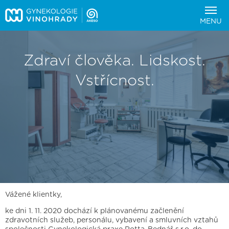
MENU
Zdraví člověka. Lidskost.
Vstřícnost.
Vážené klientky,
ke dni 1. 11. 2020 dochází k plánovanému začlenění
zdravotních služeb, personálu, vybavení a smluvních vztahů