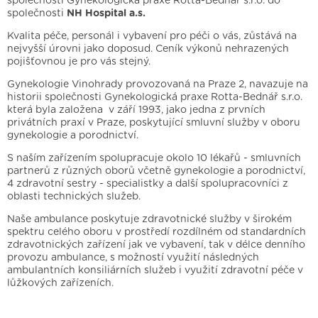
společnosti Gynekologická praxe Rotta-Bednář s.r.o. do
společnosti
NH Hospital a.s.
Kvalita péče, personál i vybavení pro péči o vás, zůstává na
nejvyšší úrovni jako doposud. Ceník výkonů nehrazených
pojišťovnou je pro vás stejný.
Gynekologie Vinohrady provozovaná na Praze 2, navazuje na
historii společnosti Gynekologická praxe Rotta-Bednář s.r.o.
která byla založena v září 1993, jako jedna z prvních
privátních praxí v Praze, poskytující smluvní služby v oboru
gynekologie a porodnictví.
S naším zařízením spolupracuje okolo 10 lékařů - smluvních
partnerů z různých oborů včetně gynekologie a porodnictví,
4 zdravotní sestry - specialistky a další spolupracovníci z
oblasti technických služeb.
Naše ambulance poskytuje zdravotnické služby v širokém
spektru celého oboru v prostředí rozdílném od standardních
zdravotnických zařízení jak ve vybavení, tak v délce denního
provozu ambulance, s možností využití následných
ambulantních konsiliárních služeb i využití zdravotní péče v
lůžkových zařízeních.